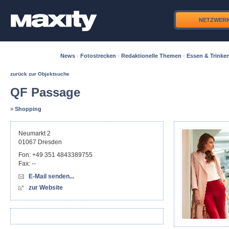
NETZWER
News
·
Fotostrecken
·
Redaktionelle Themen
·
Essen & Trinke
zurück zur Objektsuche
QF Passage
»
Shopping
Neumarkt 2
01067
Dresden
Fon:
+49 351 4843389755
Fax:
--
E-Mail senden...
zur Website