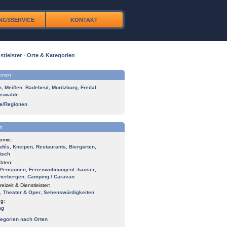
NGSSERVICE
KONTAKT
stleister
·
Orte & Kategorien
ionen
n
,
Meißen
,
Radebeul
,
Moritzburg
,
Freital
,
iswalde
te/Regionen
n
omie:
afés
,
Kneipen
,
Restaurants
,
Biergärten
,
isch
hten:
Pensionen
,
Ferienwohnungen/ -häuser
,
herbergen
,
Camping / Caravan
reizeit & Dienstleister:
,
Theater & Oper
,
Sehenswürdigkeiten
g:
ng
tegorien nach Orten