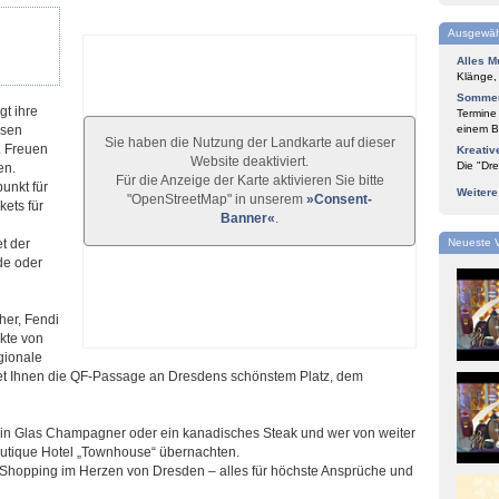
Ausgewäh
Alles M
Klänge,
Sommer
t ihre
Termine
ösen
einem Bl
Sie haben die Nutzung der Landkarte auf dieser
. Freuen
Kreativ
Website deaktiviert.
Die "Dre
en.
Für die Anzeige der Karte aktivieren Sie bitte
unkt für
Weiter
"OpenStreetMap" in unserem
»Consent-
kets für
Banner«
.
t der
Neueste 
de oder
her, Fendi
kte von
gionale
tet Ihnen die QF-Passage an Dresdens schönstem Platz, dem
 ein Glas Champagner oder ein kanadisches Steak und wer von weiter
utique Hotel „Townhouse“ übernachten.
 Shopping im Herzen von Dresden – alles für höchste Ansprüche und