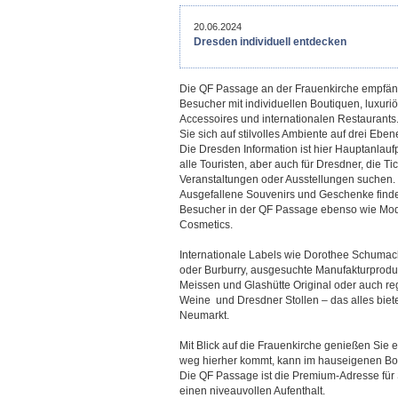
20.06.2024
Dresden individuell entdecken
Die QF Passage an der Frauenkirche empfäng
Besucher mit individuellen Boutiquen, luxuri
Accessoires und internationalen Restaurants
Sie sich auf stilvolles Ambiente auf drei Eben
Die Dresden Information ist hier Hauptanlaufp
alle Touristen, aber auch für Dresdner, die Tic
Veranstaltungen oder Ausstellungen suchen.
Ausgefallene Souvenirs und Geschenke finde
Besucher in der QF Passage ebenso wie Mo
Cosmetics.
Internationale Labels wie Dorothee Schumac
oder Burburry, ausgesuchte Manufakturprodu
Meissen und Glashütte Original oder auch re
Weine und Dresdner Stollen – das alles bie
Neumarkt.
Mit Blick auf die Frauenkirche genießen Sie
weg hierher kommt, kann im hauseigenen Bo
Die QF Passage ist die Premium-Adresse für
einen niveauvollen Aufenthalt.