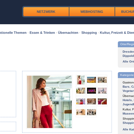
NETZWERK
WEBHOSTING
BUCHU
ktionelle Themen
·
Essen & Trinken
·
Übernachten
·
Shopping
·
Kultur, Freizeit & Dien
Orte/Reg
Dresde
Dippold
Alle Or
Kategorie
Gastron
Bars
,
C
Vegetar
Übernac
Hotels
,
Jugend
Kultur, F
Museen
Shoppin
Shoppi
Alle Ka