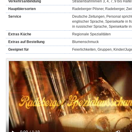
Verkehrsanbindung
Straßenbahnlinien 3, 4, 7, 9 bis Halte
Hauptbiersorten
Radeberger Pilsner, Radeberger, Zwi
Service
Deutsche Zeitungen, Personal spricht
englischer Sprache, Speisekarte in f
in russischer Sprache, Speisekarte i
Extras Küche
Regionale Spezialitäten
Extras auf Bestellung
Blumenschmuck
Geeignet für
Feierlichkeiten, Gruppen, Kinder/Jug