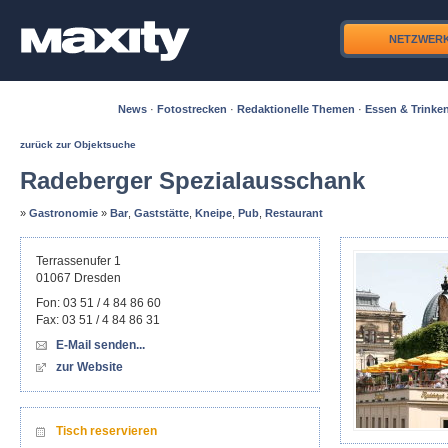
NETZWER
News
·
Fotostrecken
·
Redaktionelle Themen
·
Essen & Trinke
zurück zur Objektsuche
Radeberger Spezialausschank
»
Gastronomie
»
Bar
,
Gaststätte
,
Kneipe
,
Pub
,
Restaurant
Terrassenufer 1
01067
Dresden
Fon:
03 51 / 4 84 86 60
Fax:
03 51 / 4 84 86 31
E-Mail senden...
zur Website
Tisch reservieren