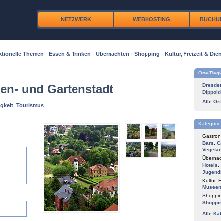
NETZWERK
WEBHOSTING
BUCHU
ktionelle Themen
·
Essen & Trinken
·
Übernachten
·
Shopping
·
Kultur, Freizeit & Dien
Orte/Reg
len- und Gartenstadt
Dresde
Dippold
Alle Or
gkeit
,
Tourismus
Kategorie
Gastron
Bars
,
C
Vegetar
Übernac
Hotels
,
Jugend
Kultur, F
Museen
Shoppin
Shoppi
Alle Ka