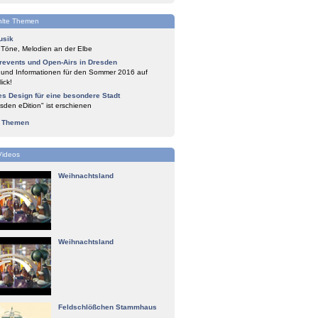
lte Themen
usik
 Töne, Melodien an der Elbe
events und Open-Airs in Dresden
 und Informationen für den Sommer 2016 auf
ick!
es Design für eine besondere Stadt
sden eDition" ist erschienen
e Themen
Videos
Weihnachtsland
Weihnachtsland
Feldschlößchen Stammhaus