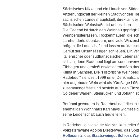
Sächsisches Nizza und ein Hauch von Süden 
Anziehungskraft der kleinen Stadt vor den To
sächsischen Landeshauptstadt, direkt an der
Sächsischen Weinstraße, ist unbestritten.
Die Gegend ist durch den Weinbau geprägt: 
Weinbergsterrassen, Trockenmauern, die sc
Jahrhunderte überdauern, und viele Winzers
prägen die Landschaft und lassen auf das s
Gemüt der Ortsansässigen schließen. Ein Ver
italienischer oder südfranzösischer Lebensart
sich an, denn Radebeul liegt am sonnenver
Elbbogen und genießt erwiesenermaßen das
Klima in Sachsen. Die "Historische Weinberg
Radebeul" steht seit 1999 unter Denkmalschu
hier angebaute Wein wird als "Großlage Lößn
zusammengefasst und besteht aus den Einze
Goldener Wagen, Steinrücken und Johannisb
Berühmt geworden ist Radebeul natürlich in er
ehemaligen Wohnhaus Karl Mays widmet sich 
seine Leidenschaft auch heute teilen.
In Radebeul gibt es eine Vielzahl kulturelle
Volkssternwarte Adolph Diesterweg, das Spit
Hoflössnitz
, das
Staatsweingut Schloss Wa