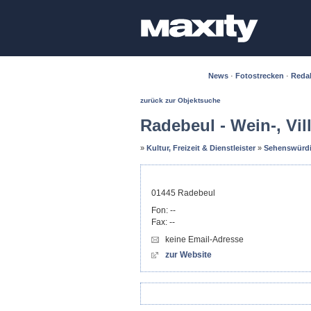
News
·
Fotostrecken
·
Reda
zurück zur Objektsuche
Radebeul - Wein-, Vil
»
Kultur, Freizeit & Dienstleister
»
Sehenswürdi
01445
Radebeul
Fon:
--
Fax:
--
keine Email-Adresse
zur Website