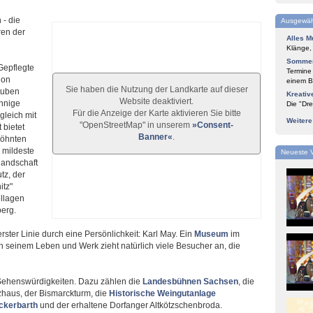
- die
Ausgewäh
ren der
Alles M
Klänge,
Sommer
Gepflegte
Termine
hon
einem Bl
Sie haben die Nutzung der Landkarte auf dieser
tuben
Kreativ
Website deaktiviert.
onnige
Die "Dre
Für die Anzeige der Karte aktivieren Sie bitte
gleich mit
Weiter
"OpenStreetMap" in unserem
»Consent-
 bietet
Banner«
.
wöhnten
 mildeste
Neueste 
landschaft
tz, der
itz"
llagen
erg.
ster Linie durch eine Persönlichkeit: Karl May. Ein
Museum
im
seinem Leben und Werk zieht natürlich viele Besucher an, die
r Sehenswürdigkeiten. Dazu zählen die
Landesbühnen Sachsen
, die
zhaus, der Bismarckturm, die
Historische Weingutanlage
ckerbarth
und der erhaltene Dorfanger Altkötzschenbroda.