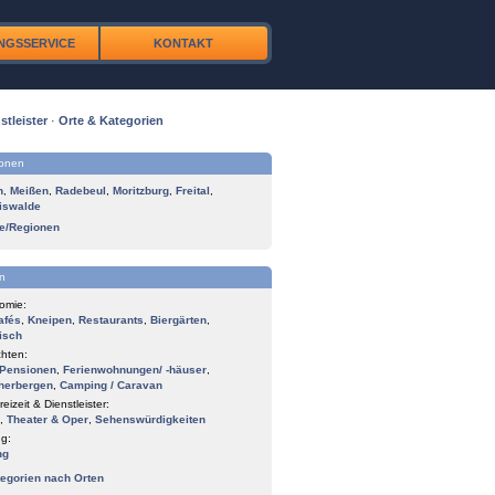
NGSSERVICE
KONTAKT
stleister
·
Orte & Kategorien
ionen
n
,
Meißen
,
Radebeul
,
Moritzburg
,
Freital
,
iswalde
te/Regionen
n
omie:
afés
,
Kneipen
,
Restaurants
,
Biergärten
,
isch
hten:
Pensionen
,
Ferienwohnungen/ -häuser
,
herbergen
,
Camping / Caravan
reizeit & Dienstleister:
,
Theater & Oper
,
Sehenswürdigkeiten
g:
ng
tegorien nach Orten