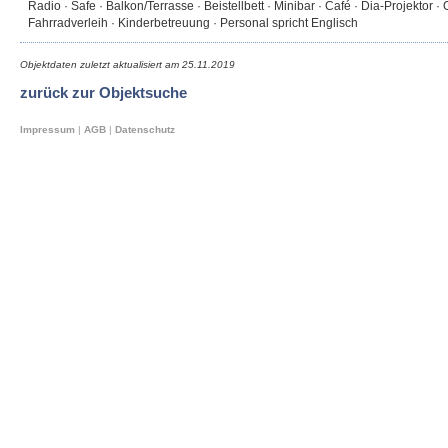
Radio · Safe · Balkon/Terrasse · Beistellbett · Minibar · Café · Dia-Projektor ·
Fahrradverleih · Kinderbetreuung · Personal spricht Englisch
Objektdaten zuletzt aktualisiert am
25.11.2019
zurück zur Objektsuche
Impressum
|
AGB
|
Datenschutz