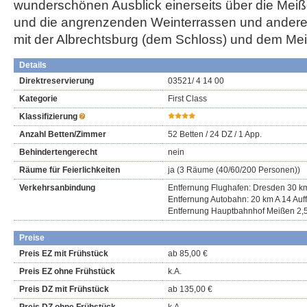
wunderschönen Ausblick einerseits über die Meiße
und die angrenzenden Weinterrassen und andere
mit der Albrechtsburg (dem Schloss) und dem Me
Details
Direktreservierung
03521/ 4 14 00
Kategorie
First Class
Klassifizierung
Anzahl Betten/Zimmer
52 Betten /
24 DZ /
1 App.
Behindertengerecht
nein
Räume für Feierlichkeiten
ja (3 Räume (40/60/200 Personen))
Verkehrsanbindung
Entfernung Flughafen: Dresden 30 k
Entfernung Autobahn: 20 km A 14 Auf
Entfernung Hauptbahnhof Meißen 2,
Preise
Preis EZ mit Frühstück
ab 85,00 €
Preis EZ ohne Frühstück
k.A.
Preis DZ mit Frühstück
ab 135,00 €