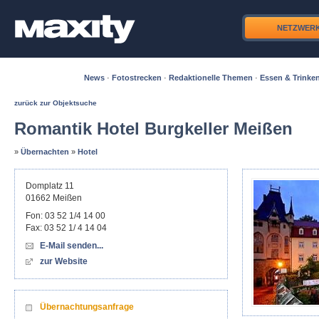
NETZWER
News
·
Fotostrecken
·
Redaktionelle Themen
·
Essen & Trinke
zurück zur Objektsuche
Romantik Hotel Burgkeller Meißen
»
Übernachten
»
Hotel
Domplatz 11
01662
Meißen
Fon:
03 52 1/4 14 00
Fax:
03 52 1/ 4 14 04
E-Mail senden...
zur Website
Übernachtungsanfrage