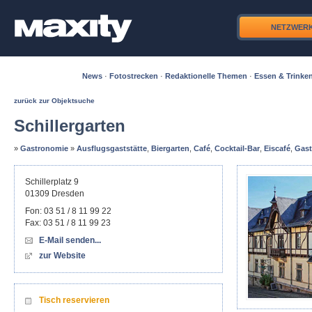
NETZWER
News
·
Fotostrecken
·
Redaktionelle Themen
·
Essen & Trinke
zurück zur Objektsuche
Schillergarten
»
Gastronomie
»
Ausflugsgaststätte
,
Biergarten
,
Café
,
Cocktail-Bar
,
Eiscafé
,
Gast
Schillerplatz 9
01309
Dresden
Fon:
03 51 / 8 11 99 22
Fax:
03 51 / 8 11 99 23
E-Mail senden...
zur Website
Tisch reservieren