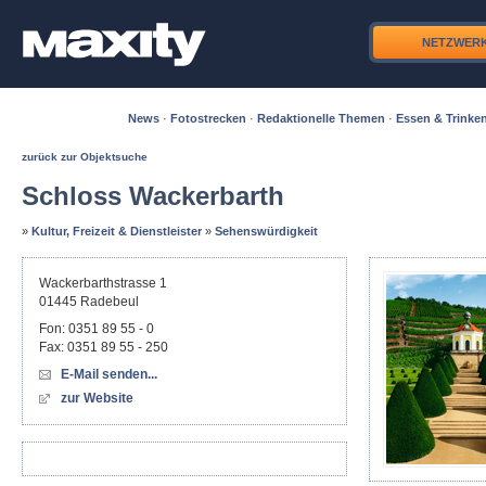
NETZWER
News
·
Fotostrecken
·
Redaktionelle Themen
·
Essen & Trinke
zurück zur Objektsuche
Schloss Wackerbarth
»
Kultur, Freizeit & Dienstleister
»
Sehenswürdigkeit
Wackerbarthstrasse 1
01445
Radebeul
Fon:
0351 89 55 - 0
Fax:
0351 89 55 - 250
E-Mail senden...
zur Website