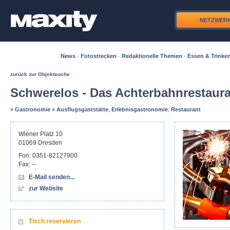
NETZWER
News
·
Fotostrecken
·
Redaktionelle Themen
·
Essen & Trinke
zurück zur Objektsuche
Schwerelos - Das Achterbahnrestaur
»
Gastronomie
»
Ausflugsgaststätte
,
Erlebnisgastronomie
,
Restaurant
Wiener Platz 10
01069
Dresden
Fon:
0351-82127900
Fax:
--
E-Mail senden...
zur Website
Tisch reservieren