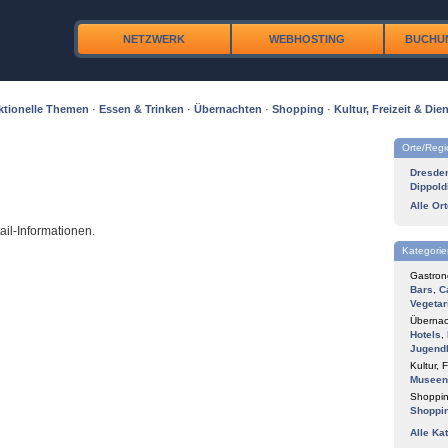
NETZWERK
WEBHOSTING
BUCHU
ktionelle Themen
·
Essen & Trinken
·
Übernachten
·
Shopping
·
Kultur, Freizeit & Dien
Orte/Reg
Dresde
Dippold
Alle Or
tail-Informationen.
Kategorie
Gastron
Bars
,
C
Vegetar
Übernac
Hotels
,
Jugend
Kultur, F
Museen
Shoppin
Shoppi
Alle Ka