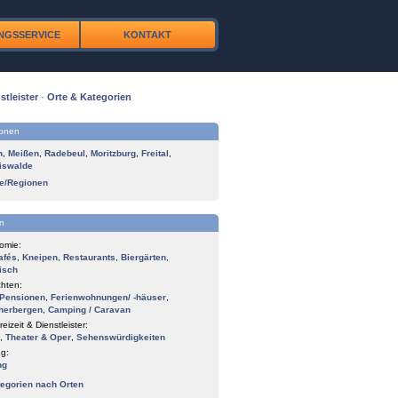
NGSSERVICE
KONTAKT
stleister
·
Orte & Kategorien
ionen
n
,
Meißen
,
Radebeul
,
Moritzburg
,
Freital
,
iswalde
te/Regionen
n
omie:
afés
,
Kneipen
,
Restaurants
,
Biergärten
,
isch
hten:
Pensionen
,
Ferienwohnungen/ -häuser
,
herbergen
,
Camping / Caravan
reizeit & Dienstleister:
,
Theater & Oper
,
Sehenswürdigkeiten
g:
ng
tegorien nach Orten