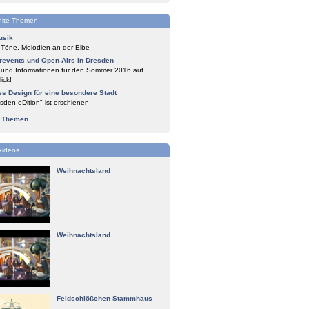
lte Themen
usik
 Töne, Melodien an der Elbe
events und Open-Airs in Dresden
 und Informationen für den Sommer 2016 auf
ick!
es Design für eine besondere Stadt
sden eDition" ist erschienen
e Themen
Videos
Weihnachtsland
Weihnachtsland
Feldschlößchen Stammhaus