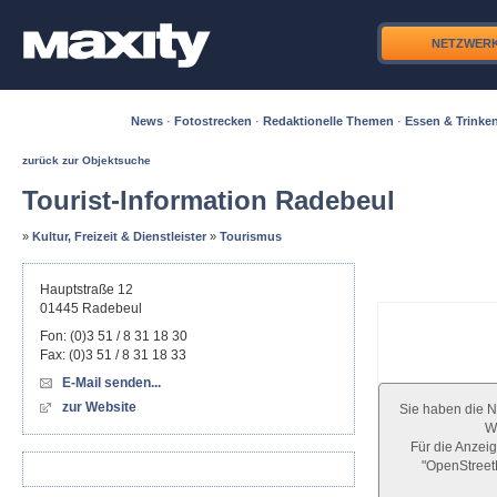
NETZWER
News
·
Fotostrecken
·
Redaktionelle Themen
·
Essen & Trinke
zurück zur Objektsuche
Tourist-Information Radebeul
»
Kultur, Freizeit & Dienstleister
»
Tourismus
Hauptstraße 12
01445
Radebeul
Fon:
(0)3 51 / 8 31 18 30
Fax:
(0)3 51 / 8 31 18 33
E-Mail senden...
zur Website
Sie haben die N
We
Für die Anzeig
"OpenStree