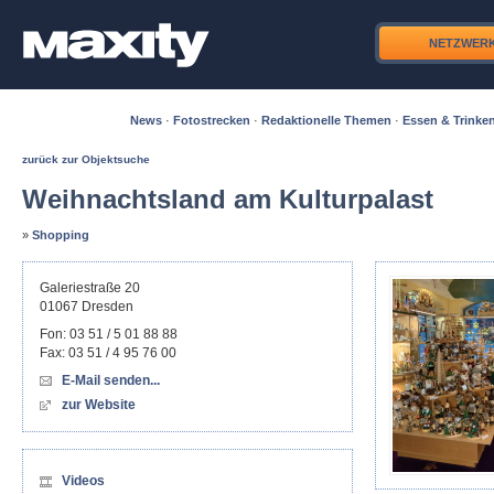
NETZWER
News
·
Fotostrecken
·
Redaktionelle Themen
·
Essen & Trinke
zurück zur Objektsuche
Weihnachtsland am Kulturpalast
»
Shopping
Galeriestraße 20
01067
Dresden
Fon:
03 51 / 5 01 88 88
Fax:
03 51 / 4 95 76 00
E-Mail senden...
zur Website
Videos