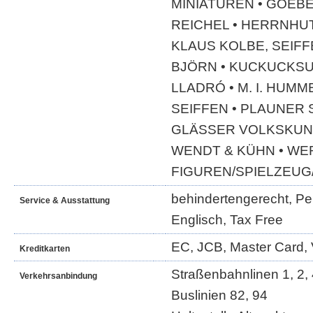
MINIATUREN • GOEBE
REICHEL • HERRNHU
KLAUS KOLBE, SEIFF
BJÖRN • KUCKUCKSU
LLADRÓ • M. I. HUMM
SEIFFEN • PLAUNER 
GLÄSSER VOLKSKUNS
WENDT & KÜHN • WE
FIGUREN/SPIELZEUG
behindertengerecht, Per
Service & Ausstattung
Englisch, Tax Free
EC, JCB, Master Card, 
Kreditkarten
Straßenbahnlinen 1, 2, 4
Verkehrsanbindung
Buslinien 82, 94