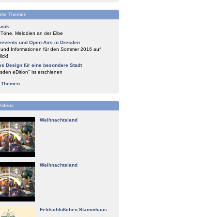
lte Themen
usik
 Töne, Melodien an der Elbe
events und Open-Airs in Dresden
 und Informationen für den Sommer 2016 auf
ick!
es Design für eine besondere Stadt
sden eDition" ist erschienen
e Themen
Videos
Weihnachtsland
Weihnachtsland
Feldschlößchen Stammhaus