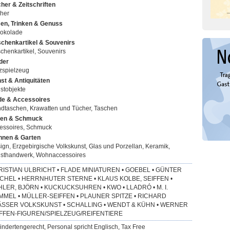
her & Zeitschriften
her
en, Trinken & Genuss
okolade
chenkartikel & Souvenirs
chenkartikel, Souvenirs
der
zspielzeug
st & Antiquitäten
stobjekte
e & Accessoires
dtaschen, Krawatten und Tücher, Taschen
en & Schmuck
essoires, Schmuck
nen & Garten
ign, Erzgebirgische Volkskunst, Glas und Porzellan, Keramik,
sthandwerk, Wohnaccessoires
ISTIAN ULBRICHT • FLADE MINIATUREN • GOEBEL • GÜNTER
CHEL • HERRNHUTER STERNE • KLAUS KOLBE, SEIFFEN •
LER, BJÖRN • KUCKUCKSUHREN • KWO • LLADRÓ • M. I.
MEL • MÜLLER-SEIFFEN • PLAUNER SPITZE • RICHARD
ÄSSER VOLKSKUNST • SCHALLING • WENDT & KÜHN • WERNER
IFFEN-FIGUREN/SPIELZEUG/REIFENTIERE
indertengerecht, Personal spricht Englisch, Tax Free