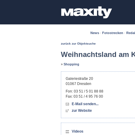
News
·
Fotostrecken
·
Reda
zurück zur Objektsuche
Weihnachtsland am K
»
Shopping
Galeriestraße 20
01067
Dresden
Fon:
03 51 / 5 01 88 88
Fax:
03 51 / 4 95 76 00
E-Mail senden...
zur Website
Videos