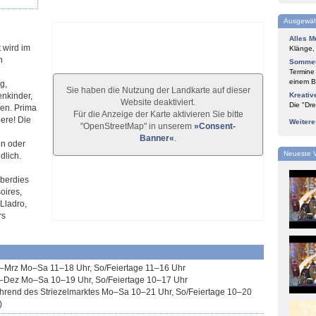
Ausgewäh
Alles M
 wird im
Klänge,
n
Sommer
Termine
einem Bl
g,
Sie haben die Nutzung der Landkarte auf dieser
nkinder,
Kreativ
Website deaktiviert.
Die "Dre
sen. Prima
Für die Anzeige der Karte aktivieren Sie bitte
ere! Die
Weiter
"OpenStreetMap" in unserem
»Consent-
Banner«
.
on oder
Neueste 
dlich.
berdies
oires,
Lladro,
rs
–Mrz Mo–Sa 11–18 Uhr, So/Feiertage 11–16 Uhr
–Dez Mo–Sa 10–19 Uhr, So/Feiertage 10–17 Uhr
hrend des Striezelmarktes Mo–Sa 10–21 Uhr, So/Feiertage 10–20
)