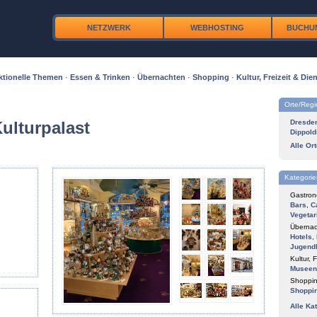
NETZWERK
WEBHOSTING
BUCHU
ktionelle Themen
·
Essen & Trinken
·
Übernachten
·
Shopping
·
Kultur, Freizeit & Dien
Orte/Reg
ulturpalast
Dresde
Dippold
Alle Or
Kategorie
Gastron
Bars
,
C
Vegetar
Übernac
Hotels
,
Jugend
Kultur, F
Museen
Shoppin
Shoppi
Alle Ka