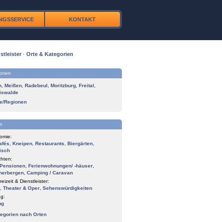
NGSSERVICE
KONTAKT
stleister
·
Orte & Kategorien
ionen
n
,
Meißen
,
Radebeul
,
Moritzburg
,
Freital
,
iswalde
te/Regionen
n
omie:
afés
,
Kneipen
,
Restaurants
,
Biergärten
,
isch
hten:
Pensionen
,
Ferienwohnungen/ -häuser
,
herbergen
,
Camping / Caravan
reizeit & Dienstleister:
,
Theater & Oper
,
Sehenswürdigkeiten
g:
ng
tegorien nach Orten