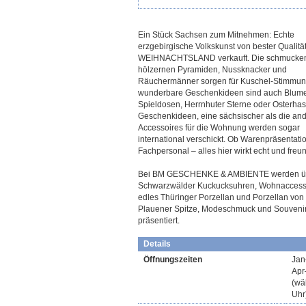
Ein Stück Sachsen zum Mitnehmen: Echte
erzgebirgische Volkskunst von bester Qualität
WEIHNACHTSLAND verkauft. Die schmucke
hölzernen Pyramiden, Nussknacker und
Räuchermänner sorgen für Kuschel-Stimmun
wunderbare Geschenkideen sind auch Blume
Spieldosen, Herrnhuter Sterne oder Osterha
Geschenkideen, eine sächsischer als die and
Accessoires für die Wohnung werden sogar
international verschickt. Ob Warenpräsentati
Fachpersonal – alles hier wirkt echt und freun
Bei BM GESCHENKE & AMBIENTE werden ü
Schwarzwälder Kuckucksuhren, Wohnaccess
edles Thüringer Porzellan und Porzellan von 
Plauener Spitze, Modeschmuck und Souveni
präsentiert.
Details
Öffnungszeiten
Jan
Apr
(wä
Uhr