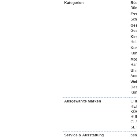
Kategorien
Büc
Büc
Ess
Sch
Ges
Ges
Kin
Hol
Kun
Kun
Mod
Han
Uhr
Acc
Woh
Des
Kun
Ausgewählte Marken
CHR
REI
KÖH
HUM
GL
SE
Service & Ausstattung
beh