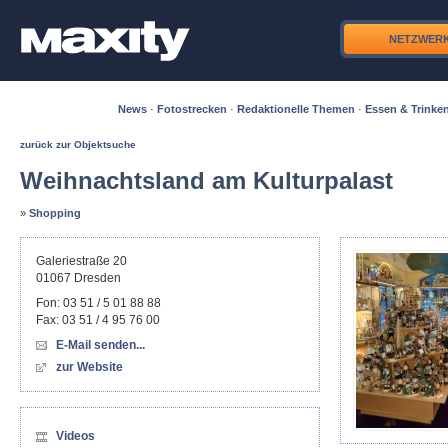
NETZWER
News
·
Fotostrecken
·
Redaktionelle Themen
·
Essen & Trinke
zurück zur Objektsuche
Weihnachtsland am Kulturpalast
»
Shopping
Galeriestraße 20
01067
Dresden
Fon:
03 51 / 5 01 88 88
Fax:
03 51 / 4 95 76 00
E-Mail senden...
zur Website
Videos