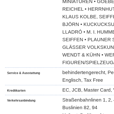
MINIATUREN • GOEBE
REICHEL • HERRNHU
KLAUS KOLBE, SEIFF
BJÖRN • KUCKUCKSU
LLADRÓ • M. I. HUMM
SEIFFEN • PLAUNER 
GLÄSSER VOLKSKUNS
WENDT & KÜHN • WE
FIGUREN/SPIELZEUG
behindertengerecht, Per
Service & Ausstattung
Englisch, Tax Free
EC, JCB, Master Card, 
Kreditkarten
Straßenbahnlinen 1, 2, 4
Verkehrsanbindung
Buslinien 82, 94