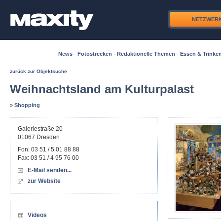
NETZWER
News
·
Fotostrecken
·
Redaktionelle Themen
·
Essen & Trinke
zurück zur Objektsuche
Weihnachtsland am Kulturpalast
»
Shopping
Galeriestraße 20
01067
Dresden
Fon:
03 51 / 5 01 88 88
Fax:
03 51 / 4 95 76 00
E-Mail senden...
zur Website
Videos