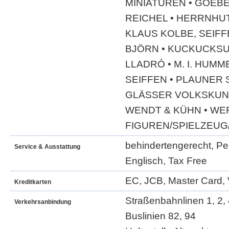
MINIATUREN • GOEBE
REICHEL • HERRNHU
KLAUS KOLBE, SEIFF
BJÖRN • KUCKUCKSU
LLADRÓ • M. I. HUMM
SEIFFEN • PLAUNER 
GLÄSSER VOLKSKUNS
WENDT & KÜHN • WE
FIGUREN/SPIELZEUG
behindertengerecht, Per
Service & Ausstattung
Englisch, Tax Free
EC, JCB, Master Card, 
Kreditkarten
Straßenbahnlinen 1, 2, 4
Verkehrsanbindung
Buslinien 82, 94