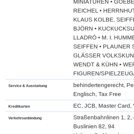
MINIATUREN • GOEBE
REICHEL • HERRNHU
KLAUS KOLBE, SEIFF
BJÖRN • KUCKUCKSU
LLADRÓ • M. I. HUMM
SEIFFEN • PLAUNER 
GLÄSSER VOLKSKUNS
WENDT & KÜHN • WE
FIGUREN/SPIELZEUG
behindertengerecht, Per
Service & Ausstattung
Englisch, Tax Free
EC, JCB, Master Card, 
Kreditkarten
Straßenbahnlinen 1, 2, 4
Verkehrsanbindung
Buslinien 82, 94