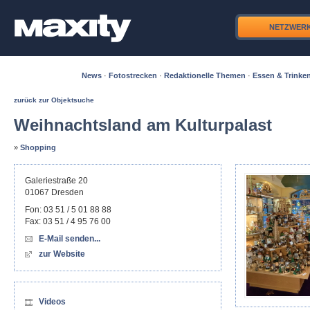
NETZWER
News
·
Fotostrecken
·
Redaktionelle Themen
·
Essen & Trinke
zurück zur Objektsuche
Weihnachtsland am Kulturpalast
»
Shopping
Galeriestraße 20
01067
Dresden
Fon:
03 51 / 5 01 88 88
Fax:
03 51 / 4 95 76 00
E-Mail senden...
zur Website
Videos