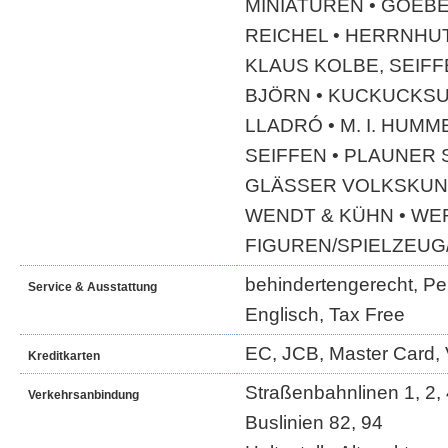
MINIATUREN • GOEBE
REICHEL • HERRNHU
KLAUS KOLBE, SEIFF
BJÖRN • KUCKUCKSU
LLADRÓ • M. I. HUMM
SEIFFEN • PLAUNER 
GLÄSSER VOLKSKUNS
WENDT & KÜHN • WE
FIGUREN/SPIELZEUG
behindertengerecht, Per
Service & Ausstattung
Englisch, Tax Free
EC, JCB, Master Card, 
Kreditkarten
Straßenbahnlinen 1, 2, 4
Verkehrsanbindung
Buslinien 82, 94