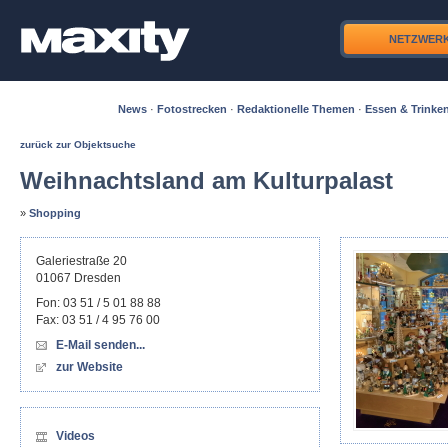
NETZWER
News
·
Fotostrecken
·
Redaktionelle Themen
·
Essen & Trinke
zurück zur Objektsuche
Weihnachtsland am Kulturpalast
»
Shopping
Galeriestraße 20
01067
Dresden
Fon:
03 51 / 5 01 88 88
Fax:
03 51 / 4 95 76 00
E-Mail senden...
zur Website
Videos