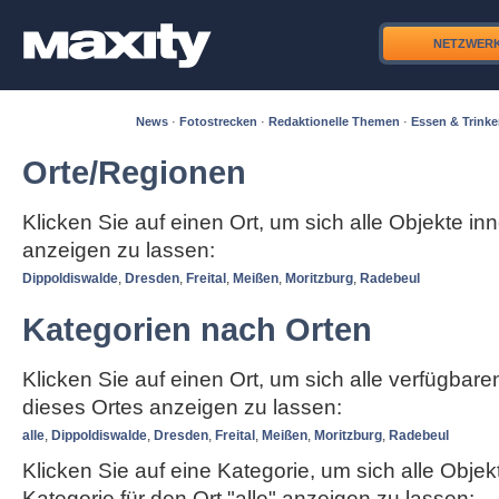
NETZWER
News
·
Fotostrecken
·
Redaktionelle Themen
·
Essen & Trink
Orte/Regionen
Klicken Sie auf einen Ort, um sich alle Objekte in
anzeigen zu lassen:
Dippoldiswalde
,
Dresden
,
Freital
,
Meißen
,
Moritzburg
,
Radebeul
Kategorien nach Orten
Klicken Sie auf einen Ort, um sich alle verfügbar
dieses Ortes anzeigen zu lassen:
alle
,
Dippoldiswalde
,
Dresden
,
Freital
,
Meißen
,
Moritzburg
,
Radebeul
Klicken Sie auf eine Kategorie, um sich alle Objek
Kategorie für den Ort "alle" anzeigen zu lassen: