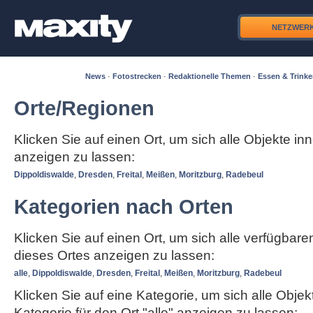
NETZWER
News
·
Fotostrecken
·
Redaktionelle Themen
·
Essen & Trink
Orte/Regionen
Klicken Sie auf einen Ort, um sich alle Objekte in
anzeigen zu lassen:
Dippoldiswalde
,
Dresden
,
Freital
,
Meißen
,
Moritzburg
,
Radebeul
Kategorien nach Orten
Klicken Sie auf einen Ort, um sich alle verfügbar
dieses Ortes anzeigen zu lassen:
alle
,
Dippoldiswalde
,
Dresden
,
Freital
,
Meißen
,
Moritzburg
,
Radebeul
Klicken Sie auf eine Kategorie, um sich alle Objek
Kategorie für den Ort "alle" anzeigen zu lassen: