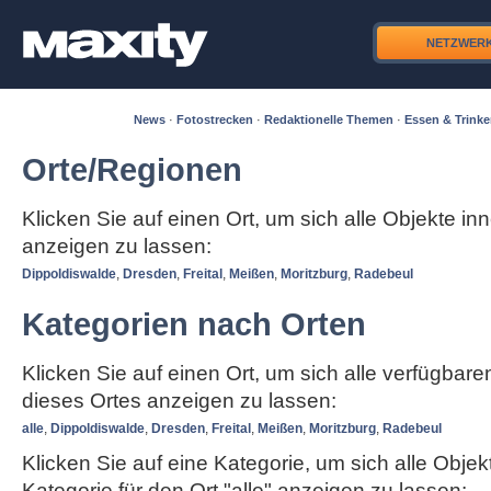
NETZWER
News
·
Fotostrecken
·
Redaktionelle Themen
·
Essen & Trink
Orte/Regionen
Klicken Sie auf einen Ort, um sich alle Objekte in
anzeigen zu lassen:
Dippoldiswalde
,
Dresden
,
Freital
,
Meißen
,
Moritzburg
,
Radebeul
Kategorien nach Orten
Klicken Sie auf einen Ort, um sich alle verfügbar
dieses Ortes anzeigen zu lassen:
alle
,
Dippoldiswalde
,
Dresden
,
Freital
,
Meißen
,
Moritzburg
,
Radebeul
Klicken Sie auf eine Kategorie, um sich alle Objek
Kategorie für den Ort "alle" anzeigen zu lassen: