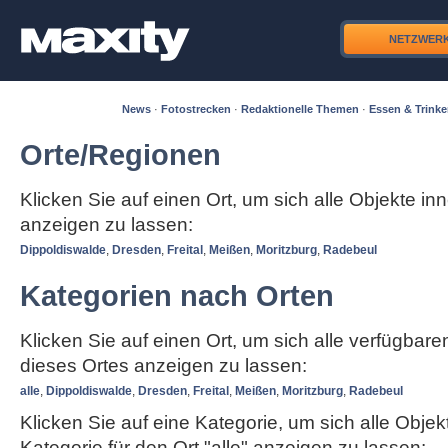
NETZWER
News
·
Fotostrecken
·
Redaktionelle Themen
·
Essen & Trink
Orte/Regionen
Klicken Sie auf einen Ort, um sich alle Objekte in
anzeigen zu lassen:
Dippoldiswalde
,
Dresden
,
Freital
,
Meißen
,
Moritzburg
,
Radebeul
Kategorien nach Orten
Klicken Sie auf einen Ort, um sich alle verfügbar
dieses Ortes anzeigen zu lassen:
alle
,
Dippoldiswalde
,
Dresden
,
Freital
,
Meißen
,
Moritzburg
,
Radebeul
Klicken Sie auf eine Kategorie, um sich alle Objek
Kategorie für den Ort "alle" anzeigen zu lassen: