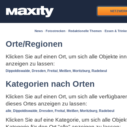
NETZWER
News
·
Fotostrecken
·
Redaktionelle Themen
·
Essen & Trink
Orte/Regionen
Klicken Sie auf einen Ort, um sich alle Objekte in
anzeigen zu lassen:
Dippoldiswalde
,
Dresden
,
Freital
,
Meißen
,
Moritzburg
,
Radebeul
Kategorien nach Orten
Klicken Sie auf einen Ort, um sich alle verfügbar
dieses Ortes anzeigen zu lassen:
alle
,
Dippoldiswalde
,
Dresden
,
Freital
,
Meißen
,
Moritzburg
,
Radebeul
Klicken Sie auf eine Kategorie, um sich alle Objek
Kategorie für den Ort "alle" anzeigen zu lassen: