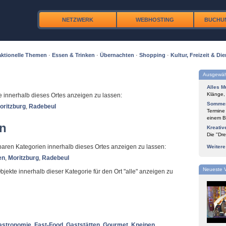
NETZWERK
WEBHOSTING
BUCHU
ktionelle Themen
·
Essen & Trinken
·
Übernachten
·
Shopping
·
Kultur, Freizeit & Die
Ausgewäh
Alles M
Klänge,
te innerhalb dieses Ortes anzeigen zu lassen:
Sommer
oritzburg
,
Radebeul
Termine
einem Bl
en
Kreativ
Die "Dre
ügbaren Kategorien innerhalb dieses Ortes anzeigen zu lassen:
Weiter
en
,
Moritzburg
,
Radebeul
Neueste 
Objekte innerhalb dieser Kategorie für den Ort "alle" anzeigen zu
astronomie
,
Fast-Food
,
Gaststätten
,
Gourmet
,
Kneipen
,