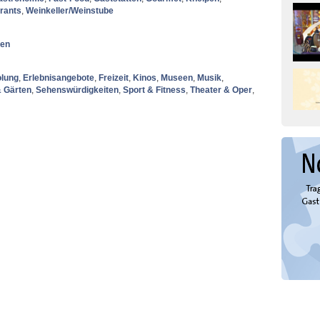
rants
,
Weinkeller/Weinstube
nen
olung
,
Erlebnisangebote
,
Freizeit
,
Kinos
,
Museen
,
Musik
,
& Gärten
,
Sehenswürdigkeiten
,
Sport & Fitness
,
Theater & Oper
,