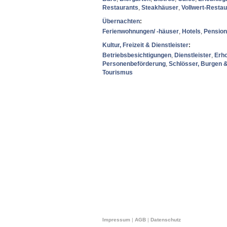
Restaurants
,
Steakhäuser
,
Vollwert-Restau
Übernachten
:
Ferienwohnungen/ -häuser
,
Hotels
,
Pensio
Kultur, Freizeit & Dienstleister
:
Betriebsbesichtigungen
,
Dienstleister
,
Erh
Personenbeförderung
,
Schlösser, Burgen 
Tourismus
Impressum
|
AGB
|
Datenschutz