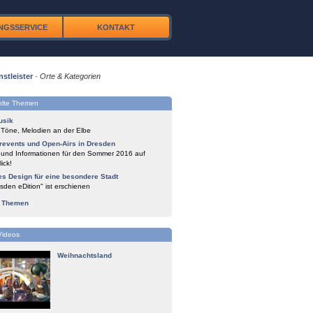
NGSSERVICE
KONTAKT
nstleister
·
Orte & Kategorien
lte Themen
usik
 Töne, Melodien an der Elbe
events und Open-Airs in Dresden
 und Informationen für den Sommer 2016 auf
ick!
es Design für eine besondere Stadt
sden eDition" ist erschienen
e Themen
Videos
Weihnachtsland