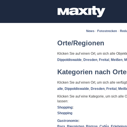
News
·
Fotostrecken
·
Reda
Orte/Regionen
Klicken Sie auf einen Ort, um sich alle Objek
Dippoldiswalde
,
Dresden
,
Freital
,
Meißen
,
M
Kategorien nach Ort
Klicken Sie auf einen Ort, um sich alle verf
alle
,
Dippoldiswalde
,
Dresden
,
Freital
,
Meiß
Klicken Sie auf eine Kategorie, um sich alle 
lassen:
Shopping
:
Shopping
Gastronomie
:
Bars
,
Biergärten
,
Bistros
,
Cafés
,
Erlebnisg