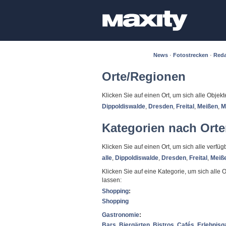
News
·
Fotostrecken
·
Reda
Orte/Regionen
Klicken Sie auf einen Ort, um sich alle Objek
Dippoldiswalde
,
Dresden
,
Freital
,
Meißen
,
M
Kategorien nach Ort
Klicken Sie auf einen Ort, um sich alle verf
alle
,
Dippoldiswalde
,
Dresden
,
Freital
,
Meiß
Klicken Sie auf eine Kategorie, um sich alle 
lassen:
Shopping
:
Shopping
Gastronomie
:
Bars
,
Biergärten
,
Bistros
,
Cafés
,
Erlebnisg