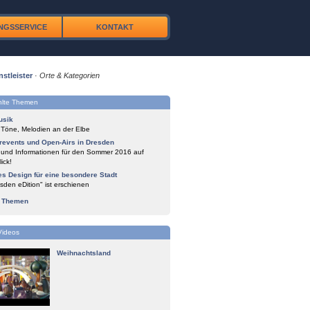
NGSSERVICE
KONTAKT
nstleister
·
Orte & Kategorien
lte Themen
usik
 Töne, Melodien an der Elbe
events und Open-Airs in Dresden
 und Informationen für den Sommer 2016 auf
ick!
es Design für eine besondere Stadt
sden eDition" ist erschienen
e Themen
Videos
Weihnachtsland