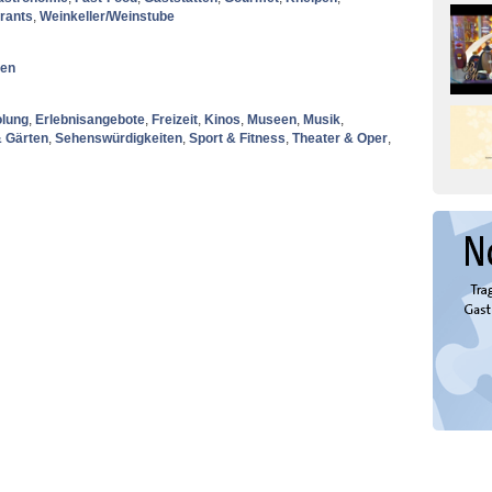
rants
,
Weinkeller/Weinstube
nen
olung
,
Erlebnisangebote
,
Freizeit
,
Kinos
,
Museen
,
Musik
,
& Gärten
,
Sehenswürdigkeiten
,
Sport & Fitness
,
Theater & Oper
,