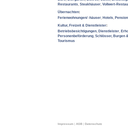
Restaurants
,
Steakhäuser
,
Vollwert-Restau
Übernachten
:
Ferienwohnungen/ -häuser
,
Hotels
,
Pensio
Kultur, Freizeit & Dienstleister
:
Betriebsbesichtigungen
,
Dienstleister
,
Erh
Personenbeförderung
,
Schlösser, Burgen 
Tourismus
Impressum
|
AGB
|
Datenschutz