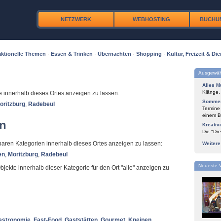
NETZWERK
WEBHOSTING
BUCHU
ktionelle Themen
·
Essen & Trinken
·
Übernachten
·
Shopping
·
Kultur, Freizeit & Die
Ausgewäh
Alles M
Klänge,
te innerhalb dieses Ortes anzeigen zu lassen:
Sommer
oritzburg
,
Radebeul
Termine
einem Bl
en
Kreativ
Die "Dre
ügbaren Kategorien innerhalb dieses Ortes anzeigen zu lassen:
Weiter
en
,
Moritzburg
,
Radebeul
Neueste 
Objekte innerhalb dieser Kategorie für den Ort "alle" anzeigen zu
astronomie
,
Fast-Food
,
Gaststätten
,
Gourmet
,
Kneipen
,