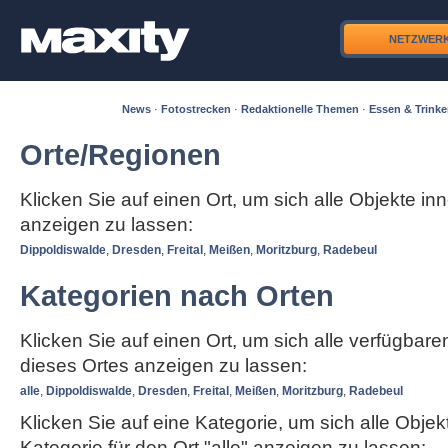
NETZWER
News
·
Fotostrecken
·
Redaktionelle Themen
·
Essen & Trink
Orte/Regionen
Klicken Sie auf einen Ort, um sich alle Objekte in
anzeigen zu lassen:
Dippoldiswalde
,
Dresden
,
Freital
,
Meißen
,
Moritzburg
,
Radebeul
Kategorien nach Orten
Klicken Sie auf einen Ort, um sich alle verfügbar
dieses Ortes anzeigen zu lassen:
alle
,
Dippoldiswalde
,
Dresden
,
Freital
,
Meißen
,
Moritzburg
,
Radebeul
Klicken Sie auf eine Kategorie, um sich alle Objek
Kategorie für den Ort "alle" anzeigen zu lassen: