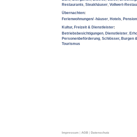
Restaurants
,
Steakhäuser
,
Vollwert-Restau
Übernachten
:
Ferienwohnungen/ -häuser
,
Hotels
,
Pensio
Kultur, Freizeit & Dienstleister
:
Betriebsbesichtigungen
,
Dienstleister
,
Erh
Personenbeförderung
,
Schlösser, Burgen 
Tourismus
Impressum
|
AGB
|
Datenschutz