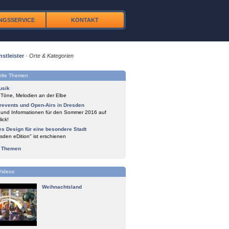
NGSSERVICE
KONTAKT
nstleister
·
Orte & Kategorien
lte Themen
usik
 Töne, Melodien an der Elbe
events und Open-Airs in Dresden
 und Informationen für den Sommer 2016 auf
ick!
es Design für eine besondere Stadt
sden eDition" ist erschienen
e Themen
Videos
Weihnachtsland