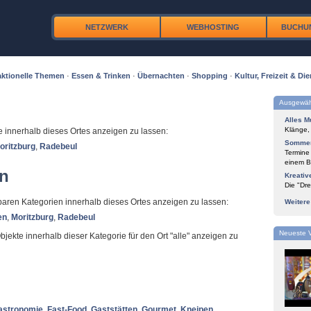
NETZWERK
WEBHOSTING
BUCHU
ktionelle Themen
·
Essen & Trinken
·
Übernachten
·
Shopping
·
Kultur, Freizeit & Die
Ausgewäh
Alles M
Klänge,
te innerhalb dieses Ortes anzeigen zu lassen:
Sommer
oritzburg
,
Radebeul
Termine
einem Bl
en
Kreativ
Die "Dre
ügbaren Kategorien innerhalb dieses Ortes anzeigen zu lassen:
Weiter
en
,
Moritzburg
,
Radebeul
Neueste 
Objekte innerhalb dieser Kategorie für den Ort "alle" anzeigen zu
astronomie
,
Fast-Food
,
Gaststätten
,
Gourmet
,
Kneipen
,