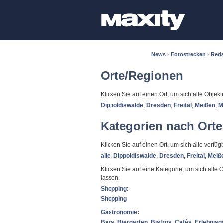
News
·
Fotostrecken
·
Reda
Orte/Regionen
Klicken Sie auf einen Ort, um sich alle Objek
Dippoldiswalde
,
Dresden
,
Freital
,
Meißen
,
M
Kategorien nach Ort
Klicken Sie auf einen Ort, um sich alle verf
alle
,
Dippoldiswalde
,
Dresden
,
Freital
,
Meiß
Klicken Sie auf eine Kategorie, um sich alle 
lassen:
Shopping
:
Shopping
Gastronomie
:
Bars
,
Biergärten
,
Bistros
,
Cafés
,
Erlebnisg