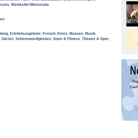
rants
,
Weinkeller/Weinstube
nen
olung
,
Erlebnisangebote
,
Freizeit
,
Kinos
,
Museen
,
Musik
,
& Gärten
,
Sehenswürdigkeiten
,
Sport & Fitness
,
Theater & Oper
,