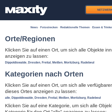
NETZWER
News
·
Fotostrecken
·
Redaktionelle Themen
·
Essen & Trink
Orte/Regionen
Klicken Sie auf einen Ort, um sich alle Objekte in
anzeigen zu lassen:
Dippoldiswalde
,
Dresden
,
Freital
,
Meißen
,
Moritzburg
,
Radebeul
Kategorien nach Orten
Klicken Sie auf einen Ort, um sich alle verfügbar
dieses Ortes anzeigen zu lassen:
alle
,
Dippoldiswalde
,
Dresden
,
Freital
,
Meißen
,
Moritzburg
,
Radebeul
Klicken Sie auf eine Kategorie, um sich alle Objek
Kategorie für den Ort "alle" anzeigen zu lassen: