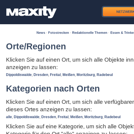
NETZWER
News
·
Fotostrecken
·
Redaktionelle Themen
·
Essen & Trink
Orte/Regionen
Klicken Sie auf einen Ort, um sich alle Objekte in
anzeigen zu lassen:
Dippoldiswalde
,
Dresden
,
Freital
,
Meißen
,
Moritzburg
,
Radebeul
Kategorien nach Orten
Klicken Sie auf einen Ort, um sich alle verfügbar
dieses Ortes anzeigen zu lassen:
alle
,
Dippoldiswalde
,
Dresden
,
Freital
,
Meißen
,
Moritzburg
,
Radebeul
Klicken Sie auf eine Kategorie, um sich alle Objek
Kategorie für den Ort "alle" anzeigen zu lassen: