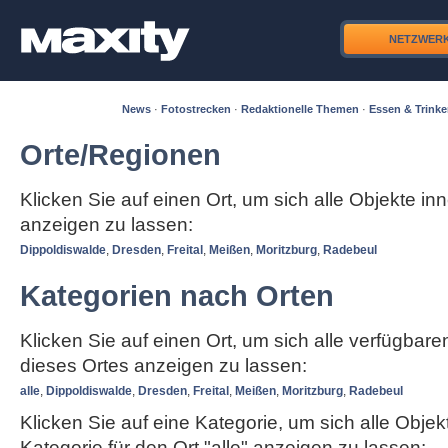
NETZWER
News
·
Fotostrecken
·
Redaktionelle Themen
·
Essen & Trink
Orte/Regionen
Klicken Sie auf einen Ort, um sich alle Objekte in
anzeigen zu lassen:
Dippoldiswalde
,
Dresden
,
Freital
,
Meißen
,
Moritzburg
,
Radebeul
Kategorien nach Orten
Klicken Sie auf einen Ort, um sich alle verfügbar
dieses Ortes anzeigen zu lassen:
alle
,
Dippoldiswalde
,
Dresden
,
Freital
,
Meißen
,
Moritzburg
,
Radebeul
Klicken Sie auf eine Kategorie, um sich alle Objek
Kategorie für den Ort "alle" anzeigen zu lassen: