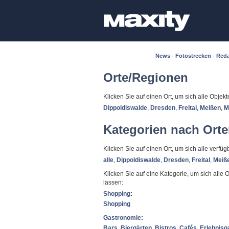
News
·
Fotostrecken
·
Reda
Orte/Regionen
Klicken Sie auf einen Ort, um sich alle Objek
Dippoldiswalde
,
Dresden
,
Freital
,
Meißen
,
M
Kategorien nach Ort
Klicken Sie auf einen Ort, um sich alle verf
alle
,
Dippoldiswalde
,
Dresden
,
Freital
,
Meiß
Klicken Sie auf eine Kategorie, um sich alle 
lassen:
Shopping
:
Shopping
Gastronomie
:
Bars
,
Biergärten
,
Bistros
,
Cafés
,
Erlebnisg