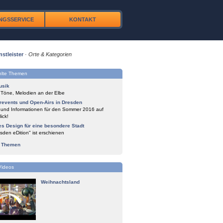
NGSSERVICE
KONTAKT
nstleister
·
Orte & Kategorien
lte Themen
usik
 Töne, Melodien an der Elbe
events und Open-Airs in Dresden
 und Informationen für den Sommer 2016 auf
ick!
es Design für eine besondere Stadt
sden eDition" ist erschienen
e Themen
Videos
Weihnachtsland