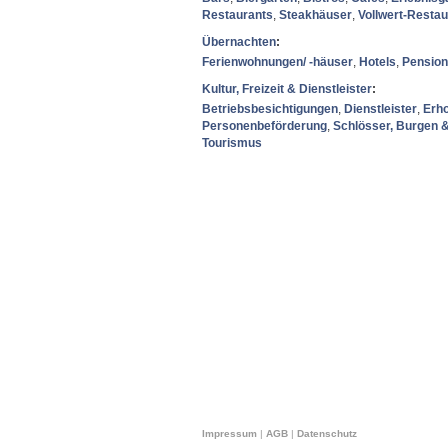
Restaurants
,
Steakhäuser
,
Vollwert-Restau
Übernachten
:
Ferienwohnungen/ -häuser
,
Hotels
,
Pensio
Kultur, Freizeit & Dienstleister
:
Betriebsbesichtigungen
,
Dienstleister
,
Erh
Personenbeförderung
,
Schlösser, Burgen 
Tourismus
Impressum
|
AGB
|
Datenschutz