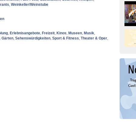
rants
,
Weinkeller/Weinstube
nen
olung
,
Erlebnisangebote
,
Freizeit
,
Kinos
,
Museen
,
Musik
,
& Gärten
,
Sehenswürdigkeiten
,
Sport & Fitness
,
Theater & Oper
,