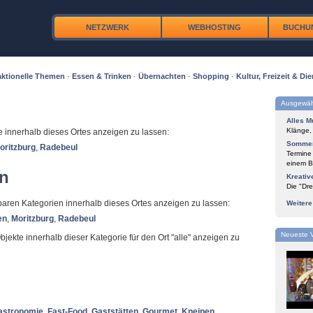
NETZWERK
WEBHOSTING
BUCHU
ktionelle Themen
·
Essen & Trinken
·
Übernachten
·
Shopping
·
Kultur, Freizeit & Die
Ausgewäh
Alles M
Klänge,
te innerhalb dieses Ortes anzeigen zu lassen:
Sommer
oritzburg
,
Radebeul
Termine
einem Bl
en
Kreativ
Die "Dre
ügbaren Kategorien innerhalb dieses Ortes anzeigen zu lassen:
Weiter
en
,
Moritzburg
,
Radebeul
Neueste 
Objekte innerhalb dieser Kategorie für den Ort "alle" anzeigen zu
astronomie
,
Fast-Food
,
Gaststätten
,
Gourmet
,
Kneipen
,