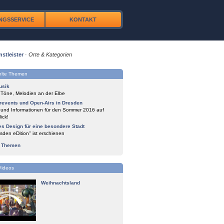
NGSSERVICE
KONTAKT
nstleister
·
Orte & Kategorien
lte Themen
usik
 Töne, Melodien an der Elbe
events und Open-Airs in Dresden
 und Informationen für den Sommer 2016 auf
ick!
es Design für eine besondere Stadt
sden eDition" ist erschienen
e Themen
Videos
Weihnachtsland