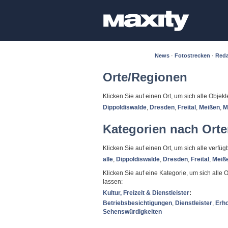
News
·
Fotostrecken
·
Reda
Orte/Regionen
Klicken Sie auf einen Ort, um sich alle Objek
Dippoldiswalde
,
Dresden
,
Freital
,
Meißen
,
M
Kategorien nach Ort
Klicken Sie auf einen Ort, um sich alle verf
alle
,
Dippoldiswalde
,
Dresden
,
Freital
,
Meiß
Klicken Sie auf eine Kategorie, um sich alle O
lassen:
Kultur, Freizeit & Dienstleister
:
Betriebsbesichtigungen
,
Dienstleister
,
Erh
Sehenswürdigkeiten