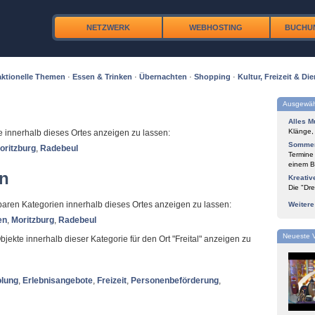
NETZWERK
WEBHOSTING
BUCHU
ktionelle Themen
·
Essen & Trinken
·
Übernachten
·
Shopping
·
Kultur, Freizeit & Die
Ausgewäh
Alles M
Klänge,
te innerhalb dieses Ortes anzeigen zu lassen:
Sommer
oritzburg
,
Radebeul
Termine
einem Bl
en
Kreativ
Die "Dre
ügbaren Kategorien innerhalb dieses Ortes anzeigen zu lassen:
Weiter
en
,
Moritzburg
,
Radebeul
Neueste 
bjekte innerhalb dieser Kategorie für den Ort "Freital" anzeigen zu
olung
,
Erlebnisangebote
,
Freizeit
,
Personenbeförderung
,