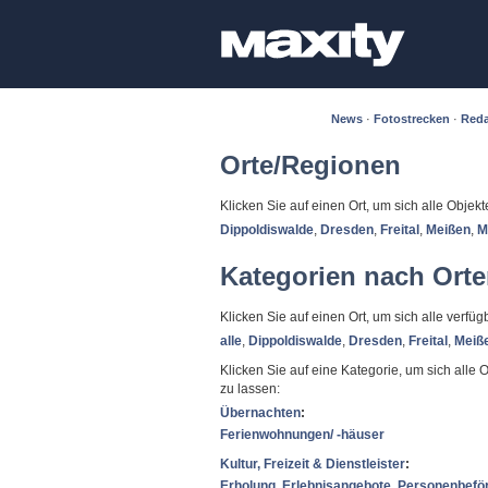
News
·
Fotostrecken
·
Reda
Orte/Regionen
Klicken Sie auf einen Ort, um sich alle Objek
Dippoldiswalde
,
Dresden
,
Freital
,
Meißen
,
M
Kategorien nach Ort
Klicken Sie auf einen Ort, um sich alle verf
alle
,
Dippoldiswalde
,
Dresden
,
Freital
,
Meiß
Klicken Sie auf eine Kategorie, um sich alle 
zu lassen:
Übernachten
:
Ferienwohnungen/ -häuser
Kultur, Freizeit & Dienstleister
:
Erholung
,
Erlebnisangebote
,
Personenbefö