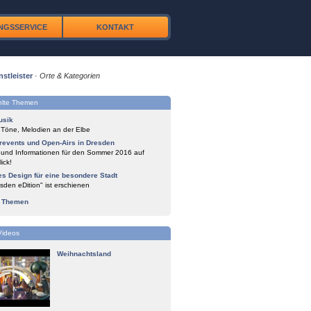
NGSSERVICE
KONTAKT
nstleister
·
Orte & Kategorien
lte Themen
usik
 Töne, Melodien an der Elbe
events und Open-Airs in Dresden
 und Informationen für den Sommer 2016 auf
ick!
es Design für eine besondere Stadt
sden eDition" ist erschienen
e Themen
Videos
Weihnachtsland