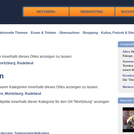
NETZWERK
WEBHOSTING
BUCHU
ktionelle Themen
·
Essen & Trinken
·
Übernachten
·
Shopping
·
Kultur, Freizeit & Die
Ausgewäh
Alles M
Klänge,
te innerhalb dieses Ortes anzeigen zu lassen:
Sommer
oritzburg
,
Radebeul
Termine
einem Bl
en
Kreativ
Die "Dre
ügbaren Kategorien innerhalb dieses Ortes anzeigen zu lassen:
Weiter
en
,
Moritzburg
,
Radebeul
Neueste 
Objekte innerhalb dieser Kategorie für den Ort "Moritzburg" anzeigen
rderung
,
Sehenswürdigkeiten