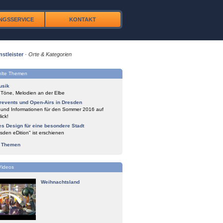
NGSSERVICE
KONTAKT
nstleister
·
Orte & Kategorien
lte Themen
usik
 Töne, Melodien an der Elbe
events und Open-Airs in Dresden
 und Informationen für den Sommer 2016 auf
ick!
es Design für eine besondere Stadt
sden eDition" ist erschienen
e Themen
Videos
Weihnachtsland