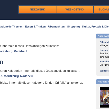
NETZWERK
WEBHOSTING
BUCHU
ktionelle Themen
·
Essen & Trinken
·
Übernachten
·
Shopping
·
Kultur, Freizeit & Die
Ausgewäh
Alles M
Klänge,
te innerhalb dieses Ortes anzeigen zu lassen:
Sommer
oritzburg
,
Radebeul
Termine
einem Bl
en
Kreativ
Die "Dre
ügbaren Kategorien innerhalb dieses Ortes anzeigen zu lassen:
Weiter
en
,
Moritzburg
,
Radebeul
Neueste 
Objekte innerhalb dieser Kategorie für den Ort "alle" anzeigen zu