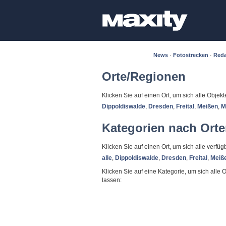
News
·
Fotostrecken
·
Reda
Orte/Regionen
Klicken Sie auf einen Ort, um sich alle Objek
Dippoldiswalde
,
Dresden
,
Freital
,
Meißen
,
M
Kategorien nach Ort
Klicken Sie auf einen Ort, um sich alle verf
alle
,
Dippoldiswalde
,
Dresden
,
Freital
,
Meiß
Klicken Sie auf eine Kategorie, um sich alle 
lassen: