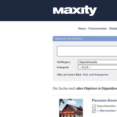
News
·
Fotostrecken
·
Reda
Maxity.de durchsuchen
Ort/Region:
Kategorie:
Alles auf einen Blick:
Orte und Kategorien
Die Suche nach
allen Objekten in Dippoldis
Pension Anne
Dippoldiswalder 
»
Übernachten