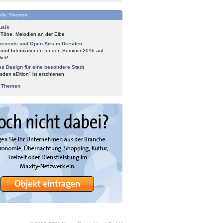
lte Themen
usik
 Töne, Melodien an der Elbe
events und Open-Airs in Dresden
 und Informationen für den Sommer 2016 auf
ick!
es Design für eine besondere Stadt
sden eDition" ist erschienen
e Themen