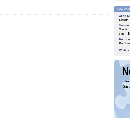
Ausgewäh
Alles M
Klänge,
Sommer
Termine
einem Bl
Kreativ
Die "Dre
Weiter