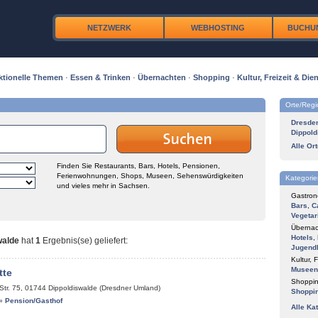
NETZWERK
WEBHOSTING
BUCHU
ktionelle Themen
·
Essen & Trinken
·
Übernachten
·
Shopping
·
Kultur, Freizeit & Dien
Orte/Reg
Dresde
Dippold
Alle Or
Finden Sie Restaurants, Bars, Hotels, Pensionen,
Ferienwohnungen, Shops, Museen, Sehenswürdigkeiten
Kategorie
und vieles mehr in Sachsen.
Gastron
Bars
,
C
Vegetar
Übernac
Hotels
,
walde
hat
1
Ergebnis(se) geliefert
:
Jugend
Kultur, F
Museen
tte
Shoppin
Str. 75
,
01744
Dippoldiswalde (Dresdner Umland)
Shoppi
»
Pension/Gasthof
Alle Ka