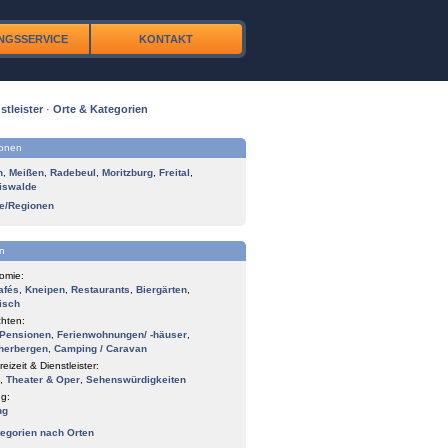
NGSSERVICE
KONTAKT
stleister
·
Orte & Kategorien
ionen
n
,
Meißen
,
Radebeul
,
Moritzburg
,
Freital
,
iswalde
te/Regionen
n
omie:
afés
,
Kneipen
,
Restaurants
,
Biergärten
,
isch
hten:
Pensionen
,
Ferienwohnungen/ -häuser
,
herbergen
,
Camping / Caravan
reizeit & Dienstleister:
,
Theater & Oper
,
Sehenswürdigkeiten
g:
ng
tegorien nach Orten