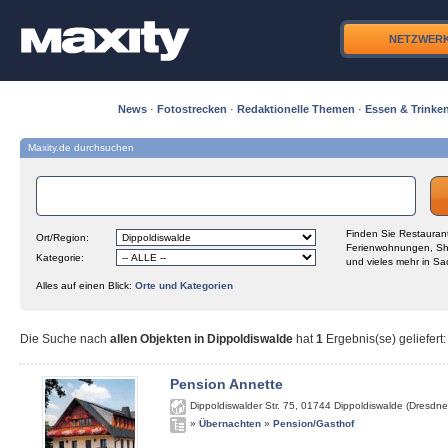
NETZWER
News
·
Fotostrecken
·
Redaktionelle Themen
·
Essen & Trinke
Maxity.de durchsuchen
Finden Sie Restaurant
Ort/Region:
Ferienwohnungen, Sh
Kategorie:
und vieles mehr in Sa
Alles auf einen Blick:
Orte und Kategorien
Die Suche nach
allen Objekten in Dippoldiswalde
hat
1
Ergebnis(se) geliefert
:
Pension Annette
Dippoldiswalder Str. 75
,
01744
Dippoldiswalde (Dresdne
»
Übernachten
»
Pension/Gasthof