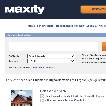
NETZWER
News
·
Fotostrecken
·
Redaktionelle Themen
·
Essen & Trinke
Maxity.de durchsuchen
Finden Sie Restaurant
Ort/Region:
Ferienwohnungen, Sh
Kategorie:
und vieles mehr in Sa
Alles auf einen Blick:
Orte und Kategorien
Die Suche nach
allen Objekten in Dippoldiswalde
hat
1
Ergebnis(se) geliefert
:
Pension Annette
Dippoldiswalder Str. 75
,
01744
Dippoldiswalde (Dresdne
»
Übernachten
»
Pension/Gasthof