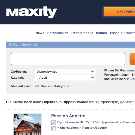
NETZWER
News
·
Fotostrecken
·
Redaktionelle Themen
·
Essen & Trinke
Maxity.de durchsuchen
Finden Sie Restaurant
Ort/Region:
Ferienwohnungen, Sh
Kategorie:
und vieles mehr in Sa
Alles auf einen Blick:
Orte und Kategorien
Die Suche nach
allen Objekten in Dippoldiswalde
hat
1
Ergebnis(se) geliefert
:
Pension Annette
Dippoldiswalder Str. 75
,
01744
Dippoldiswalde (Dresdne
»
Übernachten
»
Pension/Gasthof