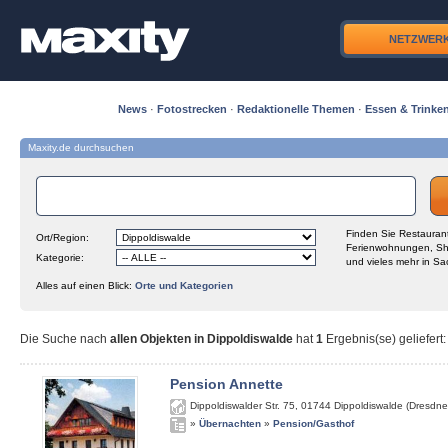
NETZWER
News
·
Fotostrecken
·
Redaktionelle Themen
·
Essen & Trinke
Maxity.de durchsuchen
Finden Sie Restaurant
Ort/Region:
Ferienwohnungen, Sh
Kategorie:
und vieles mehr in Sa
Alles auf einen Blick:
Orte und Kategorien
Die Suche nach
allen Objekten in Dippoldiswalde
hat
1
Ergebnis(se) geliefert
:
Pension Annette
Dippoldiswalder Str. 75
,
01744
Dippoldiswalde (Dresdne
»
Übernachten
»
Pension/Gasthof