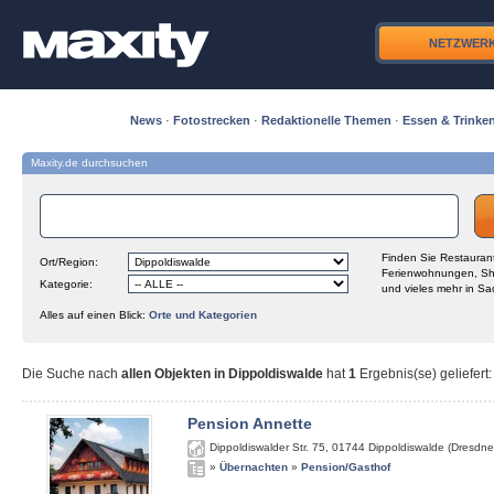
NETZWER
News
·
Fotostrecken
·
Redaktionelle Themen
·
Essen & Trinke
Maxity.de durchsuchen
Finden Sie Restaurant
Ort/Region:
Ferienwohnungen, Sh
Kategorie:
und vieles mehr in Sa
Alles auf einen Blick:
Orte und Kategorien
Die Suche nach
allen Objekten in Dippoldiswalde
hat
1
Ergebnis(se) geliefert
:
Pension Annette
Dippoldiswalder Str. 75
,
01744
Dippoldiswalde (Dresdne
»
Übernachten
»
Pension/Gasthof