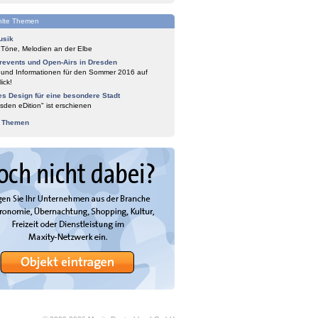
lte Themen
usik
 Töne, Melodien an der Elbe
events und Open-Airs in Dresden
 und Informationen für den Sommer 2016 auf
ick!
es Design für eine besondere Stadt
sden eDition" ist erschienen
e Themen