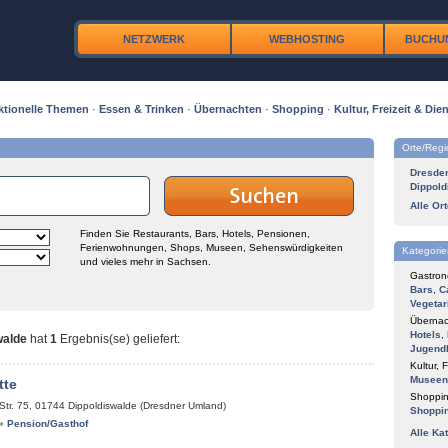
NETZWERK
WEBHOSTING
BUCHU
ktionelle Themen
·
Essen & Trinken
·
Übernachten
·
Shopping
·
Kultur, Freizeit & Dien
Orte/Reg
Dresde
Dippold
Alle Or
Finden Sie Restaurants, Bars, Hotels, Pensionen,
Ferienwohnungen, Shops, Museen, Sehenswürdigkeiten
Kategorie
und vieles mehr in Sachsen.
Gastron
Bars
,
C
Vegetar
Übernac
Hotels
,
walde
hat
1
Ergebnis(se) geliefert
:
Jugend
Kultur, F
Museen
tte
Shoppin
Str. 75
,
01744
Dippoldiswalde (Dresdner Umland)
Shoppi
»
Pension/Gasthof
Alle Ka