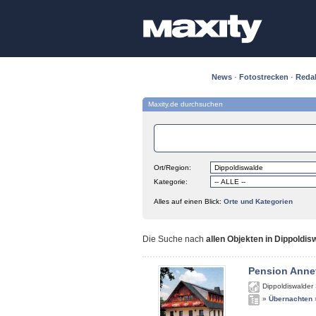
News
·
Fotostrecken
·
Reda
Maxity.de durchsuchen
Ort/Region:
Kategorie:
Alles auf einen Blick:
Orte und Kategorien
Die Suche nach
allen Objekten in Dippoldis
Pension Anne
Dippoldiswalder 
»
Übernachten