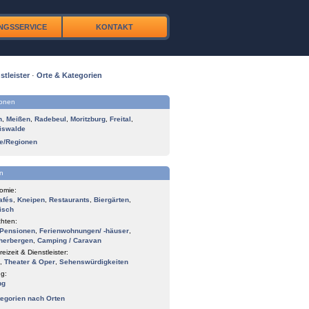
NGSSERVICE
KONTAKT
stleister
·
Orte & Kategorien
ionen
n
,
Meißen
,
Radebeul
,
Moritzburg
,
Freital
,
iswalde
te/Regionen
n
omie:
afés
,
Kneipen
,
Restaurants
,
Biergärten
,
isch
hten:
Pensionen
,
Ferienwohnungen/ -häuser
,
herbergen
,
Camping / Caravan
reizeit & Dienstleister:
,
Theater & Oper
,
Sehenswürdigkeiten
g:
ng
tegorien nach Orten