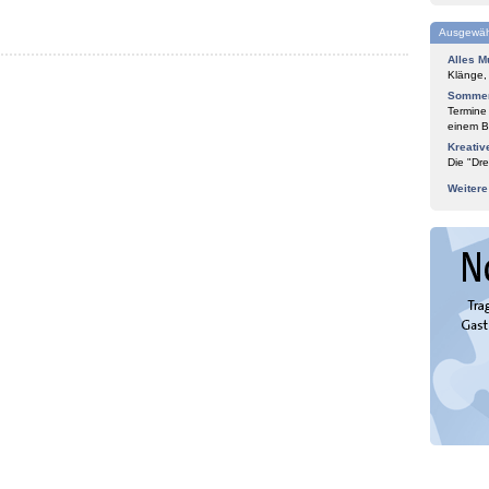
Ausgewäh
Alles M
Klänge,
Sommer
Termine
einem Bl
Kreativ
Die "Dre
Weiter