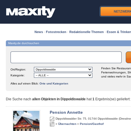
NETZWER
News
·
Fotostrecken
·
Redaktionelle Themen
·
Essen & Trinke
Maxity.de durchsuchen
Finden Sie Restaurant
Ort/Region:
Ferienwohnungen, Sh
Kategorie:
und vieles mehr in Sa
Alles auf einen Blick:
Orte und Kategorien
Die Suche nach
allen Objekten in Dippoldiswalde
hat
1
Ergebnis(se) geliefert
:
Pension Annette
Dippoldiswalder Str. 75
,
01744
Dippoldiswalde (Dresdne
»
Übernachten
»
Pension/Gasthof