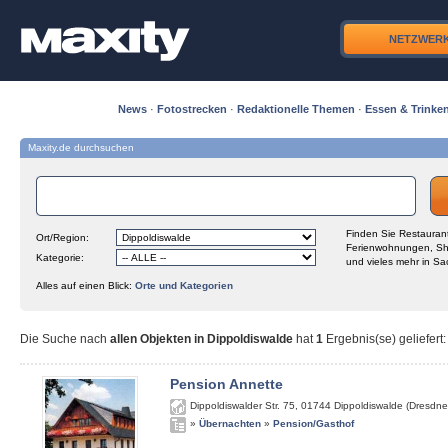
NETZWER
News
·
Fotostrecken
·
Redaktionelle Themen
·
Essen & Trinke
Maxity.de durchsuchen
Finden Sie Restaurant
Ort/Region:
Ferienwohnungen, Sh
Kategorie:
und vieles mehr in Sa
Alles auf einen Blick:
Orte und Kategorien
Die Suche nach
allen Objekten in Dippoldiswalde
hat
1
Ergebnis(se) geliefert
:
Pension Annette
Dippoldiswalder Str. 75
,
01744
Dippoldiswalde (Dresdne
»
Übernachten
»
Pension/Gasthof