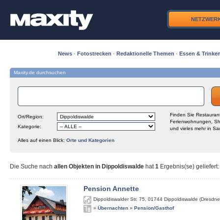
NETZWER
News
·
Fotostrecken
·
Redaktionelle Themen
·
Essen & Trinke
Maxity.de durchsuchen
Finden Sie Restaurant
Ort/Region:
Ferienwohnungen, Sh
Kategorie:
und vieles mehr in Sa
Alles auf einen Blick:
Orte und Kategorien
Die Suche nach
allen Objekten in Dippoldiswalde
hat
1
Ergebnis(se) geliefert
:
Pension Annette
Dippoldiswalder Str. 75
,
01744
Dippoldiswalde (Dresdne
»
Übernachten
»
Pension/Gasthof