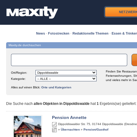
NETZWER
News
·
Fotostrecken
·
Redaktionelle Themen
·
Essen & Trinke
Maxity.de durchsuchen
Finden Sie Restaurant
Ort/Region:
Ferienwohnungen, Sh
Kategorie:
und vieles mehr in Sa
Alles auf einen Blick:
Orte und Kategorien
Die Suche nach
allen Objekten in Dippoldiswalde
hat
1
Ergebnis(se) geliefert
:
Pension Annette
Dippoldiswalder Str. 75
,
01744
Dippoldiswalde (Dresdne
»
Übernachten
»
Pension/Gasthof