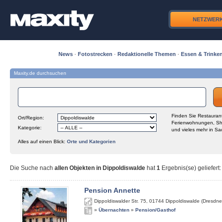
NETZWER
News
·
Fotostrecken
·
Redaktionelle Themen
·
Essen & Trinke
Maxity.de durchsuchen
Finden Sie Restaurant
Ort/Region:
Ferienwohnungen, Sh
Kategorie:
und vieles mehr in Sa
Alles auf einen Blick:
Orte und Kategorien
Die Suche nach
allen Objekten in Dippoldiswalde
hat
1
Ergebnis(se) geliefert
:
Pension Annette
Dippoldiswalder Str. 75
,
01744
Dippoldiswalde (Dresdne
»
Übernachten
»
Pension/Gasthof