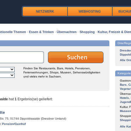
NETZWERK
WEBHOSTING
BUCHU
ktionelle Themen
·
Essen & Trinken
·
Übernachten
·
Shopping
·
Kultur, Freizeit & Dien
Orte/Reg
Dresde
Dippold
Alle Or
Finden Sie Restaurants, Bars, Hotels, Pensionen,
Ferienwohnungen, Shops, Museen, Sehenswürdigkeiten
Kategorie
und vieles mehr in Sachsen.
Gastron
Bars
,
C
Vegetar
Übernac
Hotels
,
walde
hat
1
Ergebnis(se) geliefert
:
Jugend
Kultur, F
Museen
tte
Shoppin
Str. 75
,
01744
Dippoldiswalde (Dresdner Umland)
Shoppi
»
Pension/Gasthof
Alle Ka