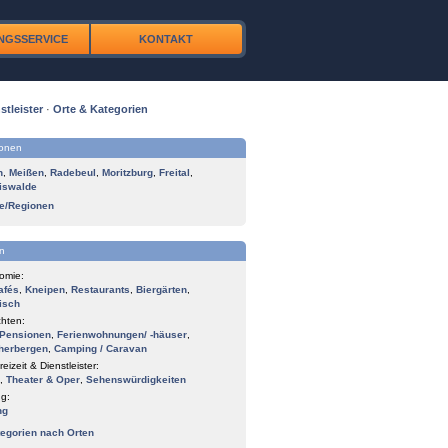
NGSSERVICE
KONTAKT
stleister
·
Orte & Kategorien
ionen
n
,
Meißen
,
Radebeul
,
Moritzburg
,
Freital
,
iswalde
te/Regionen
n
omie:
afés
,
Kneipen
,
Restaurants
,
Biergärten
,
isch
hten:
Pensionen
,
Ferienwohnungen/ -häuser
,
herbergen
,
Camping / Caravan
reizeit & Dienstleister:
,
Theater & Oper
,
Sehenswürdigkeiten
g:
ng
tegorien nach Orten