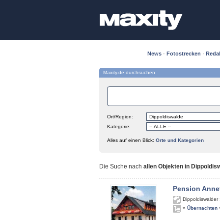
News
·
Fotostrecken
·
Reda
Maxity.de durchsuchen
Ort/Region:
Kategorie:
Alles auf einen Blick:
Orte und Kategorien
Die Suche nach
allen Objekten in Dippoldis
Pension Anne
Dippoldiswalder 
»
Übernachten