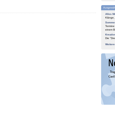
Ausgewäh
Alles M
Klänge,
Sommer
Termine
einem Bl
Kreativ
Die "Dre
Weiter