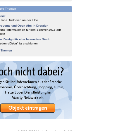
lte Themen
usik
 Töne, Melodien an der Elbe
events und Open-Airs in Dresden
 und Informationen für den Sommer 2016 auf
ick!
es Design für eine besondere Stadt
sden eDition" ist erschienen
e Themen