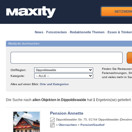
NETZWER
News
·
Fotostrecken
·
Redaktionelle Themen
·
Essen & Trinke
Maxity.de durchsuchen
Finden Sie Restaurant
Ort/Region:
Ferienwohnungen, Sh
Kategorie:
und vieles mehr in Sa
Alles auf einen Blick:
Orte und Kategorien
Die Suche nach
allen Objekten in Dippoldiswalde
hat
1
Ergebnis(se) geliefert
:
Pension Annette
Dippoldiswalder Str. 75
,
01744
Dippoldiswalde (Dresdne
»
Übernachten
»
Pension/Gasthof