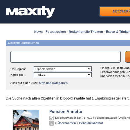
NETZWER
News
·
Fotostrecken
·
Redaktionelle Themen
·
Essen & Trinke
Maxity.de durchsuchen
Finden Sie Restaurant
Ort/Region:
Ferienwohnungen, Sh
Kategorie:
und vieles mehr in Sa
Alles auf einen Blick:
Orte und Kategorien
Die Suche nach
allen Objekten in Dippoldiswalde
hat
1
Ergebnis(se) geliefert
:
Pension Annette
Dippoldiswalder Str. 75
,
01744
Dippoldiswalde (Dresdne
»
Übernachten
»
Pension/Gasthof