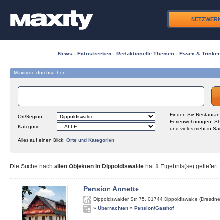
NETZWER
News
·
Fotostrecken
·
Redaktionelle Themen
·
Essen & Trinke
Maxity.de durchsuchen
Finden Sie Restaurant
Ort/Region:
Ferienwohnungen, Sh
Kategorie:
und vieles mehr in Sa
Alles auf einen Blick:
Orte und Kategorien
Die Suche nach
allen Objekten in Dippoldiswalde
hat
1
Ergebnis(se) geliefert
:
Pension Annette
Dippoldiswalder Str. 75
,
01744
Dippoldiswalde (Dresdne
»
Übernachten
»
Pension/Gasthof