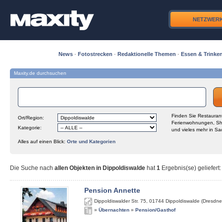
NETZWER
News
·
Fotostrecken
·
Redaktionelle Themen
·
Essen & Trinke
Maxity.de durchsuchen
Finden Sie Restaurant
Ort/Region:
Ferienwohnungen, Sh
Kategorie:
und vieles mehr in Sa
Alles auf einen Blick:
Orte und Kategorien
Die Suche nach
allen Objekten in Dippoldiswalde
hat
1
Ergebnis(se) geliefert
:
Pension Annette
Dippoldiswalder Str. 75
,
01744
Dippoldiswalde (Dresdne
»
Übernachten
»
Pension/Gasthof