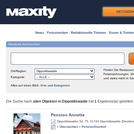
NETZWER
News
·
Fotostrecken
·
Redaktionelle Themen
·
Essen & Trinke
Maxity.de durchsuchen
Finden Sie Restaurant
Ort/Region:
Ferienwohnungen, Sh
Kategorie:
und vieles mehr in Sa
Alles auf einen Blick:
Orte und Kategorien
Die Suche nach
allen Objekten in Dippoldiswalde
hat
1
Ergebnis(se) geliefert
:
Pension Annette
Dippoldiswalder Str. 75
,
01744
Dippoldiswalde (Dresdne
»
Übernachten
»
Pension/Gasthof